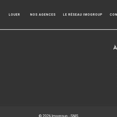
LOUER
NOS AGENCES
LE RÉSEAU IMOGROUP
CO
À
© 2026 Imogroup - SNIS