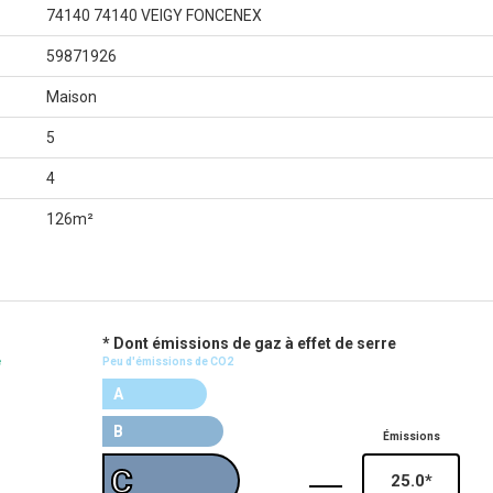
74140 74140 VEIGY FONCENEX
59871926
Maison
5
4
126m²
* Dont émissions de gaz à effet de serre
e
Peu d'émissions de CO2
A
B
Émissions
C
25.0*