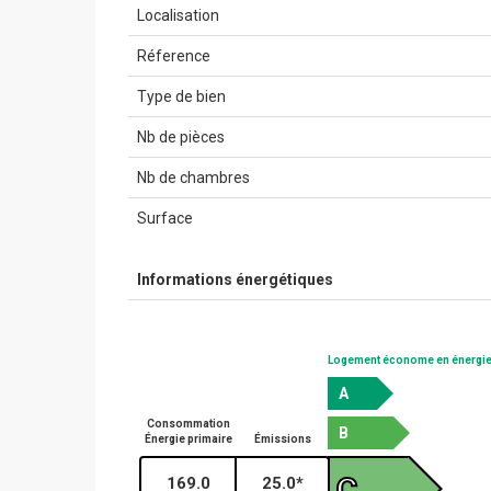
Localisation
Réference
Type de bien
Nb de pièces
Nb de chambres
Surface
Informations énergétiques
Logement économe en énergi
A
Consommation
B
Énergie primaire
Émissions
C
169.0
25.0*