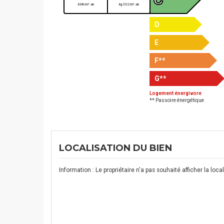
kWh/m².an
kg CO2/m².an
D
E
F
**
G
**
Logement énergivore
** Passoire énergétique
LOCALISATION DU BIEN
Information : Le propriétaire n'a pas souhaité afficher la lo