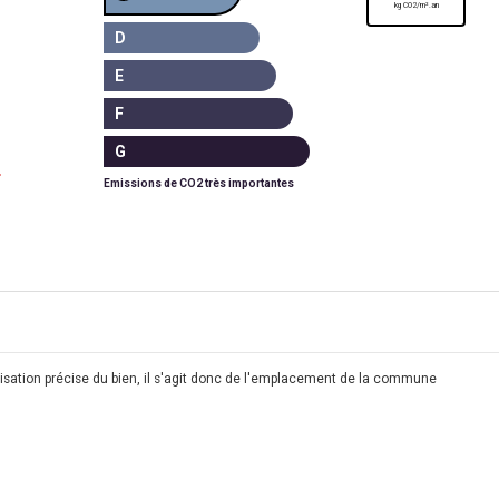
kg CO2/m².an
D
E
F
G
Emissions de CO2 très importantes
calisation précise du bien, il s'agit donc de l'emplacement de la commune