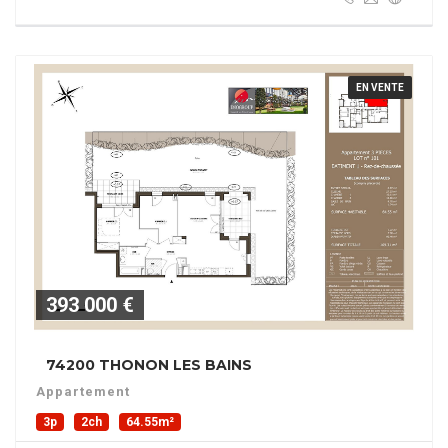
EN VENTE
393 000 €
74200 THONON LES BAINS
Appartement
3p
2ch
64.55m²