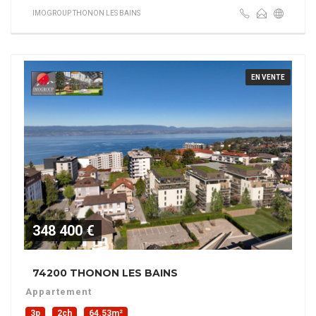
IMOGROUP THONON LES BAINS
EN VENTE
348 400 €
74200 THONON LES BAINS
Appartement
3p
2ch
64.53m²