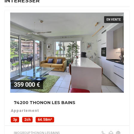
INTÉRESSER
EN VENTE
359 000 €
74200 THONON LES BAINS
Appartement
3p
2ch
64.58m²
IMOGROUP THONON LES BAINS