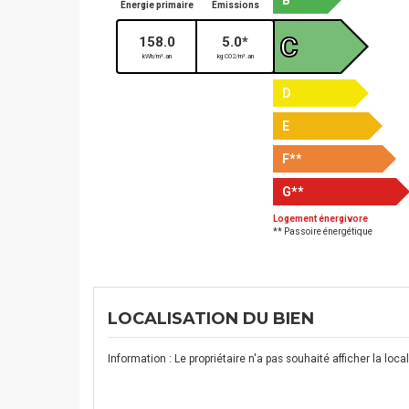
B
Énergie primaire
Émissions
C
158.0
5.0*
kWh/m².an
kg CO2/m².an
D
E
F
**
G
**
Logement énergivore
** Passoire énergétique
LOCALISATION DU BIEN
Information : Le propriétaire n'a pas souhaité afficher la lo