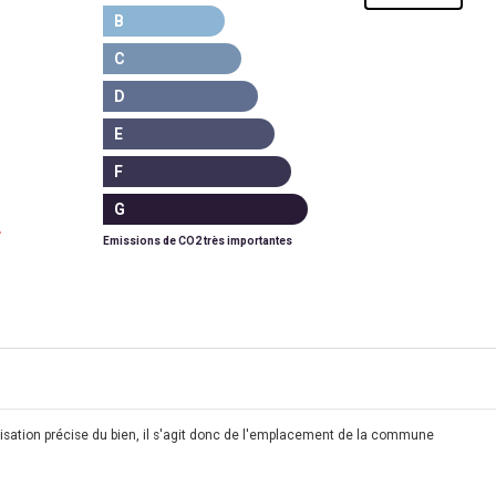
B
C
D
E
F
G
Emissions de CO2 très importantes
calisation précise du bien, il s'agit donc de l'emplacement de la commune