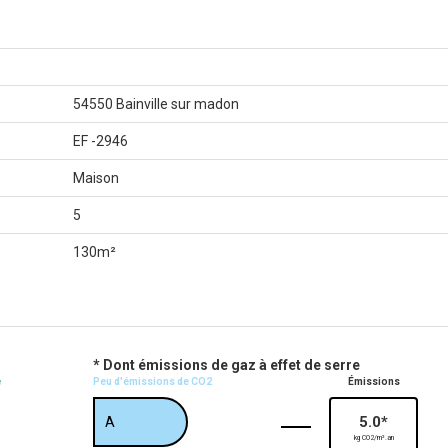
54550 Bainville sur madon
EF -2946
Maison
5
130m²
* Dont émissions de gaz à effet de serre
e
Peu d'émissions de CO2
Émissions
5.0*
A
kg CO2/m².an