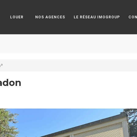
LOUER
NOS AGENCES
LE RÉSEAU IMOGROUP
CO
m²
madon