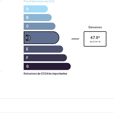
e
Peu d'émissions de CO2
A
B
C
Émissions
D
47.0*
kg CO2/m².an
E
F
G
Emissions de CO2 très importantes