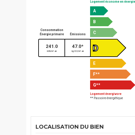
Logement économe en énergi
A
B
Consommation
C
Énergie primaire
Émissions
D
241.0
47.0*
kWh/m².an
kg CO2/m².an
E
F
**
G
**
Logement énergivore
** Passoire énergétique
LOCALISATION DU BIEN