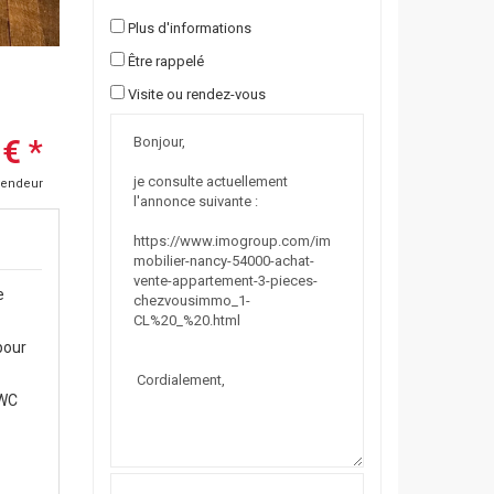
Plus d'informations
Être rappelé
Visite ou rendez-vous
 €
*
vendeur
e
pour
 WC