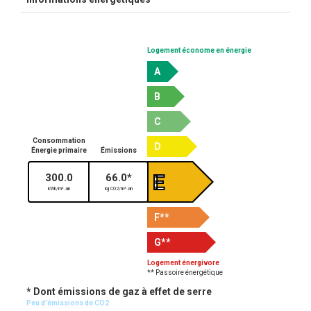
Logement économe en énergie
A
B
C
Consommation
D
Énergie primaire
Émissions
E
300.0
66.0*
kWh/m².an
kg CO2/m².an
F
**
G
**
Logement énergivore
** Passoire énergétique
* Dont émissions de gaz à effet de serre
Peu d'émissions de CO2