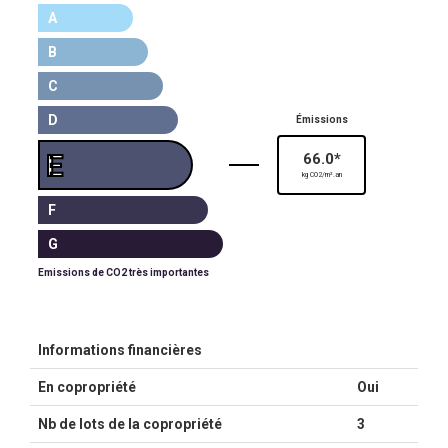
A
B
C
D
Émissions
E
66.0*
kg CO2/m².an
F
G
Emissions de CO2 très importantes
Informations financières
En copropriété
Oui
Nb de lots de la copropriété
3