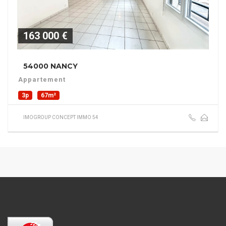
163 000 €
54000 NANCY
Appartement
3p
67m²
IMOGROUP CONCEPT IMMO 54